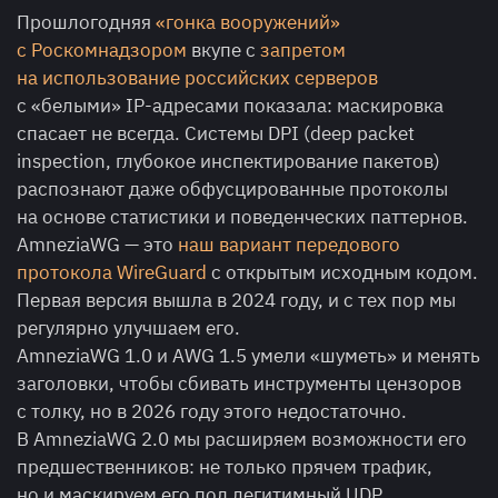
Прошлогодняя
«гонка вооружений»
с Роскомнадзором
вкупе с
запретом
на использование российских серверов
с «белыми» IP-адресами показала: маскировка
спасает не всегда. Системы DPI (deep packet
inspection, глубокое инспектирование пакетов)
распознают даже обфусцированные протоколы
на основе статистики и поведенческих паттернов.
AmneziaWG — это
наш вариант передового
протокола WireGuard
с открытым исходным кодом.
Первая версия вышла в 2024 году, и с тех пор мы
регулярно улучшаем его.
AmneziaWG 1.0 и AWG 1.5 умели «шуметь» и менять
заголовки, чтобы сбивать инструменты цензоров
с толку, но в 2026 году этого недостаточно.
В AmneziaWG 2.0 мы расширяем возможности его
предшественников: не только прячем трафик,
но и маскируем его под легитимный UDP.