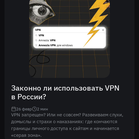
Законно ли использовать VPN
в России?
26 февр
2
мин
VPN запрещен? Или не совсем? Развеиваем слухи,
домыслы и страхи о наказаниях: где кончаются
границы личного доступа к сайтам и начинается
«серая зона».