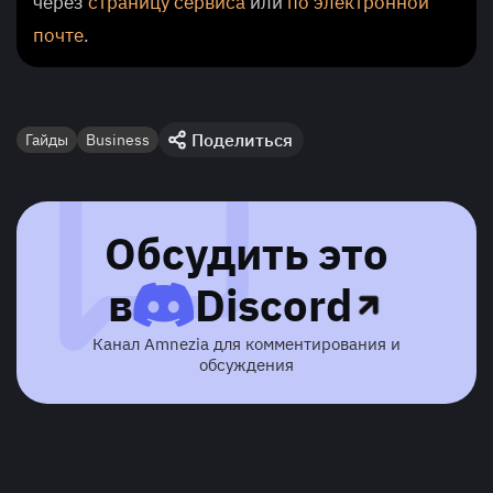
через
страницу сервиса
или
по электронной
почте
.
Поделиться
Гайды
Business
Обсудить это
в
Discord
Канал Amnezia для комментирования и
обсуждения