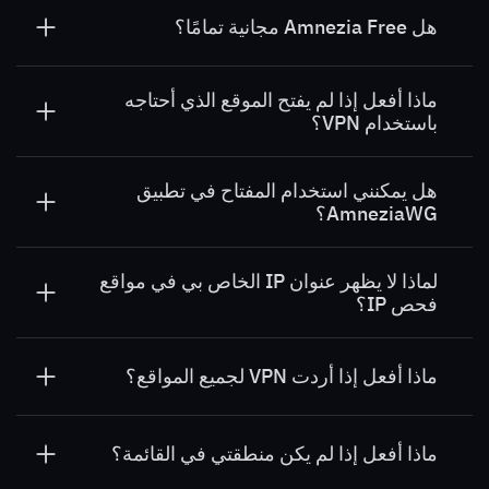
هل Amnezia Free مجانية تمامًا؟
Amnezia Free
هو VPN مجاني بالكامل. ولكنه يتيح
ماذا أفعل إذا لم يفتح الموقع الذي أحتاجه
فقط الوصول إلى مواقع معينة في منطقة محددة، بينما
باستخدام VPN؟
تُفتح بقية المواقع بدون استخدام VPN.
إذا لم يفتح الموقع المطلوب باستخدام VPN وتعتقد أنه
هل يمكنني استخدام المفتاح في تطبيق
يجب إضافته إلى
Amnezia Free
، يرجى مراسلتنا على
AmneziaWG؟
support@amnezia.org
. نرجو ملاحظة أننا لا نضيف
المحتوى غير الأخلاقي أو الخطير أو غير المقبول.
لا، المفتاح مخصص فقط لتطبيق AmneziaVPN.
لماذا لا يظهر عنوان IP الخاص بي في مواقع
فحص IP؟
Amnezia Free
يعمل فقط للمواقع المحجوبة، وهذا
يعني أن المواقع غير المحجوبة تُفتح باستخدام عنوان IP
ماذا أفعل إذا أردت VPN لجميع المواقع؟
الحقيقي الخاص بك.
إذا كنت بحاجة إلى VPN لجميع المواقع، استخدم خدمة
Amnezia Premium
— فهي VPN تقليدية. يمكنك أيضًا
ماذا أفعل إذا لم يكن منطقتي في القائمة؟
إنشاء VPN على الخادم الخاص بك
باستخدام Amnezia.