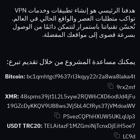
هدفنا الرئيسي هو إنشاء تطبيقات وخدمات VPN
تواكب متطلبات العصر والواقع الحالي في العالم.
نُحسّن تقنياتنا باستمرار لتتمكن دائمًا من الوصول
بسرعة قصوى إلى مواقعك المفضلة.
يمكنك مساعدة المشروع من خلال تقديم تبرع:
Bitcoin:
bc1qmhtgcf9637rl3kqyy22r2a8wa8laka4t
9rx2mf
XMR:
48spms39jt1L2L5vyw2RQW6CXD6odUd4jFu
19GZcDyKKQV9U88wsJVjSbL4CfRys37jVMdoaWV
PSvezCQPhHXUW5UKLqUp3
USDT TRC20:
TELAitazF1MZGmiNjTcnxDjEiH5oe7
LC9d