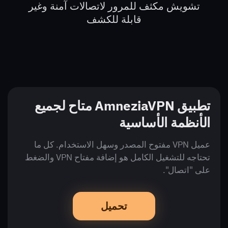
تشويش مكثف للمرور لاتصالات آمنة وغير
قابلة للكشف
تطبيق AmneziaVPN متاح لجميع
الأنظمة الأساسية
عميل VPN مفتوح المصدر وسهل الاستخدام. كل ما
تحتاجه للتشغيل الكامل هو إضافة مفتاح VPN والضغط
على "اتصال".
تحميل