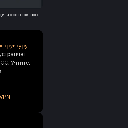
бщили о постепенном
аструктуру
устраняет
ОС. Учтите,
я
 VPN