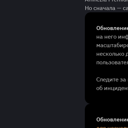
Но сначала — с
Обновление
на него ин
масштабиро
несколько 
пользовате
Следите за
об инциден
Обновление
для нескол