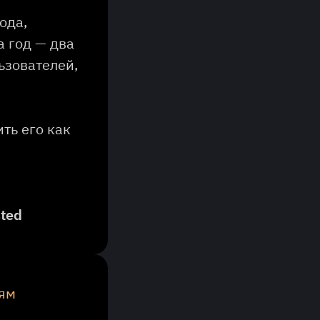
года,
а год — два
ьзователей,
ть его как
sted
иям