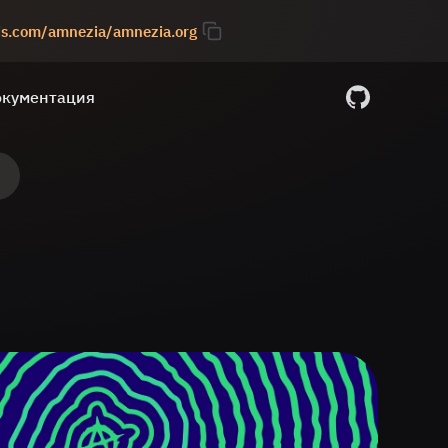
pis.com/amnezia/amnezia.org
кументация