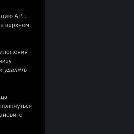
ацию API:
 в верхнем
риложения
низу
и удалить
уда
столкнуться
тановите