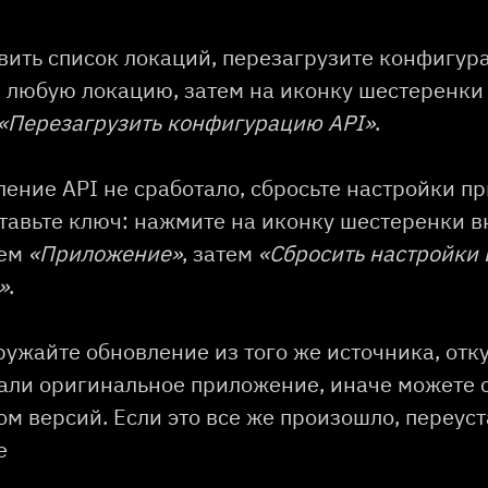
вить список локаций, перезагрузите конфигур
 любую локацию, затем на иконку шестеренки
«Перезагрузить конфигурацию API»
.
ление API не сработало, сбросьте настройки п
ставьте ключ: нажмите на иконку шестеренки в
тем
«Приложение»
, затем
«Сбросить настройки 
»
.
ружайте обновление из того же источника, отк
али оригинальное приложение, иначе можете 
ом версий. Если это все же произошло, переус
е