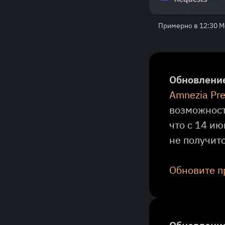
Примерно в 12:30 М
Обновление
Amnezia Pr
возможность
что с 14 и
не получитс
Обновите п