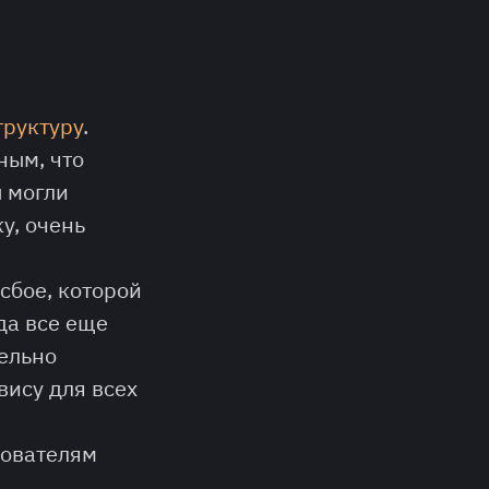
труктуру
.
ным, что
 могли
у, очень
сбое, которой
да все еще
тельно
вису для всех
зователям