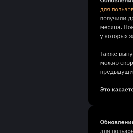
Обновление
для пользо
получили д
месяца. По
у которых 
Также выпу
можно скор
предыдущих
Это касает
Обновление
для пользо