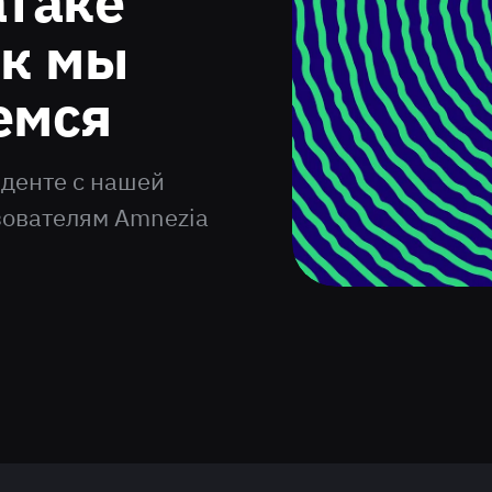
атаке
ак мы
емся
иденте с нашей
зователям Amnezia