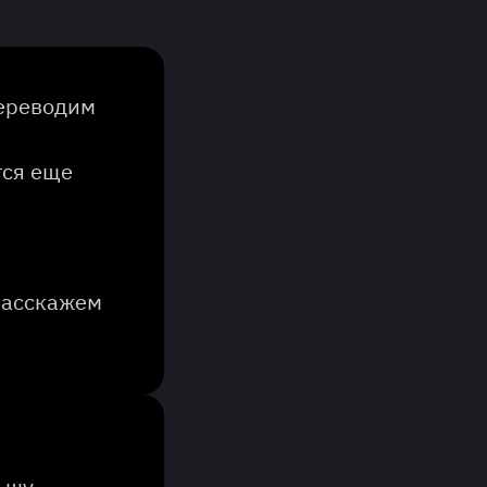
ереводим
тся еще
расскажем
ьшу,