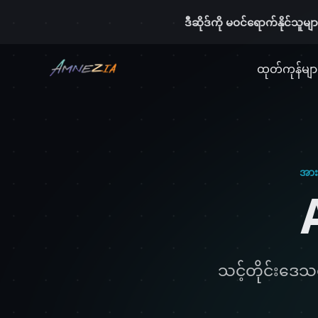
ဒီဆိုဒ်ကို မဝင်ရောက်နိုင်သူမ
ထုတ်ကုန်မျာ
အား
သင့်တိုင်းဒေသ