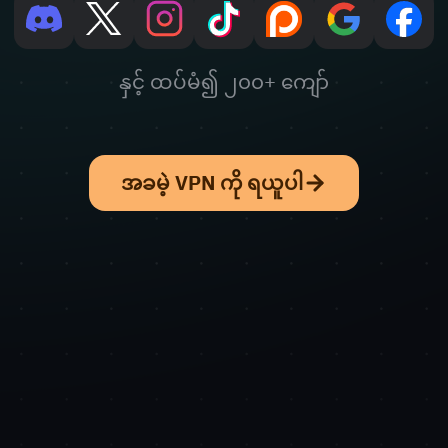
နှင့် ထပ်မံ၍ ၂၀၀+ ကျော်
အခမဲ့ VPN ကို ရယူပါ