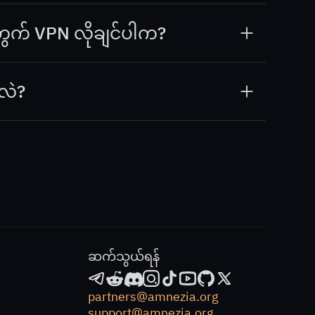
အလုပ်လုပ်သည်။ ဒါကြောင့် မပိတ်ထားသောဆို
ွက် VPN လိုချင်ပါက?
remium
ကို သုံးပါ — ၎င်းသည် ရိုးရာ VPN တစ်ခု
သည်
။
လဲ?
းသည်ဟု သင်ထင်ပါက
Amnezia Free
လိုအပ်သည်
ဆက်သွယ်ရန်
partners@amnezia.org
support@amnezia.org