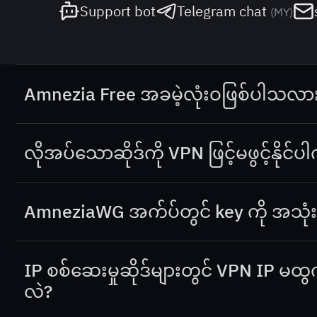
Support bot
Telegram chat
(
MY
)
Amnezia Free အခမဲ့လုံးဝဖြစ်ပါသလာ
Amnezia Free
သည် လုံးဝအခမဲ့ VPN တစ်ခုဖြစ်သည်
ဆိုက်များကိုသာ ဖွင့်နိုင်ပြီး၊ ကျန်သောဝဘ်ဆိုက်များကိ
လိုအပ်သောဆိုဒ်ကို VPN ဖြင့်မဖွင့်နို
VPN ဖြင့်လိုအပ်သောဆိုဒ်ကိုမဖွင့်နိုင်ပါက၊ ၎င်းကို
Amne
support@amnezia.org
သို့ ဆက်သွယ်ပေးပါ။ ကျွန်ုပ်တို့သ
AmneziaWG အက်ပ်တွင် key ကို အသုံး
သောအကြောင်းအရာများ ပါဝင်သည့်ဝဘ်ဆိုဒ်များကို ထ
မဖြစ်ပါ၊ key သည် AmneziaVPN အက်ပ်အတွက်သာ ဖြ
IP စစ်ဆေးမှုဆိုဒ်များတွင် VPN IP
လဲ?