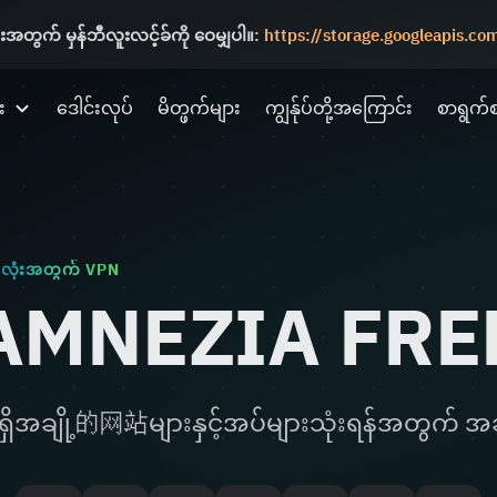
ျားအတွက် မှန်ဘီလူးလင့်ခ်ကို ဝေမျှပါ။:
https://storage.googleapis.c
း
ဒေါင်းလုပ်
မိတ္ဖက်များ
ကျွန်ုပ်တို့အကြောင်း
စာရွက်
လုံးအတွက် VPN
AMNEZIA FRE
ရှိအချို့的网站များနှင့်အပ်များသုံးရန်အတွက် အခ