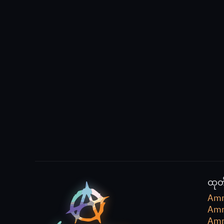
ထုတ
Amn
Amn
Amn