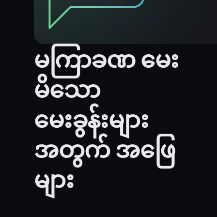
မကြာခဏ မေး
မိသော
မေးခွန်းများ
အတွက် အဖြေ
များ