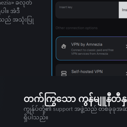
ezia» ခလုတ်
ံပါ။ အဲဒီ
သည် အသုံးပြု
တက်ကြွသော ကွန်မျူနီတီနှ
ကျွန်ုပ်တို့၏ support အဖွဲ့သည် တစ်ခုခ
ရှိပါသည်။