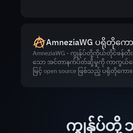
AmneziaWG ပရိုတိုကေ
AmneziaWG - ကျွန်ုပ်တို့ကိုယ်တိုင်ဖ
သော အင်တာနက်ပိတ်ဆို့မှုကို ကာကွယ်ပေးန
မြင့် open source ဖြစ်သည့် ပရိုတိုကော။
ကျွန်ုပ်တိ