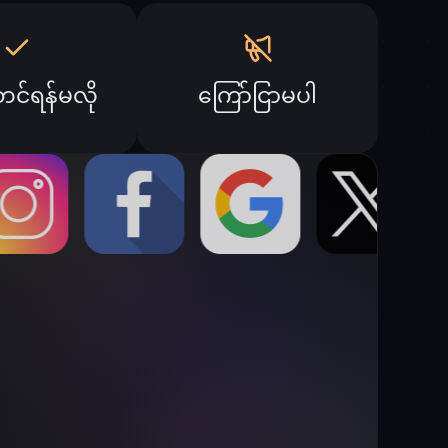
ံတင်ရန်မလို
ကြော်ငြာမပါ