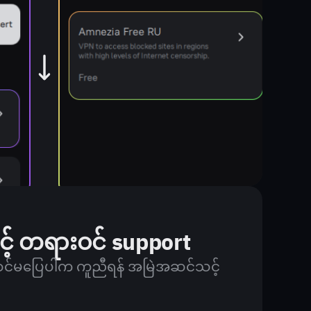
င့် တရားဝင် support
ုအဆင်မပြေပါက ကူညီရန် အမြဲအဆင်သင့်