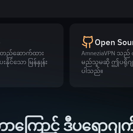
ာ
Open Sou
န်တီးတည်ဆောက်ထား
AmneziaVPN သည် op
ိုင်သော မြန်နှုန်း
မည်သူမဆို ဤပရိုဂျက
ပါသည်။
ု့ ဘာကြောင့် ဒီပရောဂျက