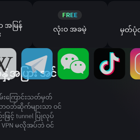
FREE
ာ အမြန်
လုံးဝ အခမဲ့
မှတ်ပု
း
ှံ့အပြား အင်
လမ်းကြောင်းသတ်မှတ်
ဝဘ်ဆိုက်များသာ ဝင်
းဖြင့် tunnel ပြုလုပ်
 VPN မလိုအပ်ဘဲ ဝင်