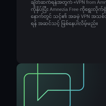
ချိတ်ဆက်ရန်အတွက် «VPN from Amn
ကိုနှိပ်ပြီး Amnezia Free ကိုရွေးလိုက်ရု
နောက်တွင် သင့်၏ အခမဲ့ VPN အသစ်
ရန် အဆင်သင့် ဖြစ်နေပါလိမ့်မည်။