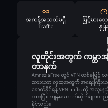
အကန့်အသတ်မရှိ
မြင့်မားသေ
Traffic
နှုန်
လူတိုင်းအတွက် ကမ္ဘာအန
တာနက်
AmneziaFree တွင် VPN တစ်ခုဖြင့် 
ထားသော လူထုအတွက် အရေးကြီးသော
ရောက်နိုင်ရန် VPN traffic ကို အထူးနည်
ထားပြီး၊ ကျန်သောဝဘ်ဆိုက်များသည်
နိုင်သည်။