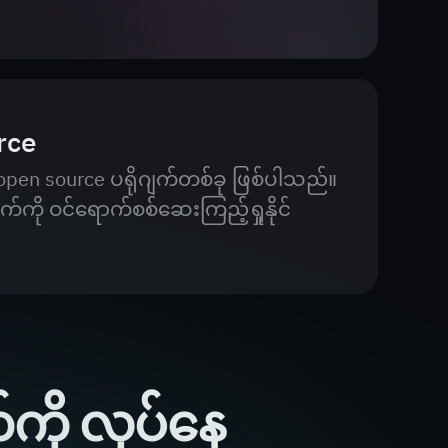
rce
en source ပရိုဂျက်တစ်ခု ဖြစ်ပါသည်။
်ကို ဝင်ရောက်စစ်ဆေးကြည့်ရှုနိုင်
်ကို လုပ်နေ