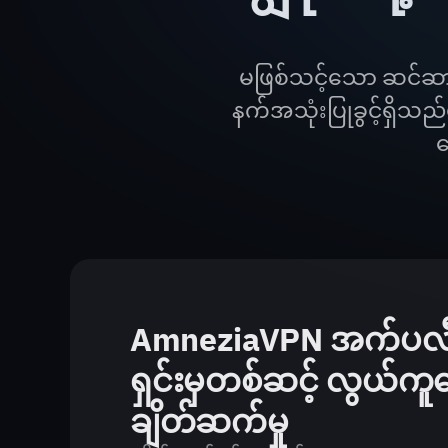
မဖြစ်သင့်သော ဆင်ဆာပြု
နက်အသုံးပြုခွင့်ရှိသည
ရ
AmneziaVPN အက်ပလ
ရှင်းမှတစ်ဆင့် လွယ်က
ချိတ်ဆက်မှု