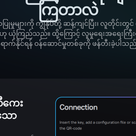
ကြတာလဲ
မှုများကို ကျွန်ုပ်တို့ ဆန့်ကျင်ပြီး၊ လူတိုင
်ဟု ယုံကြည်သည်။ ထို့ကြောင့် လူမှုရေးအရေးကြီးသ
ောက်နိုင်ရန် ဝန်ဆောင်မှုတစ်ခုကို ဖန်တီးခဲ့ပါသည
ီကေး
ူသော