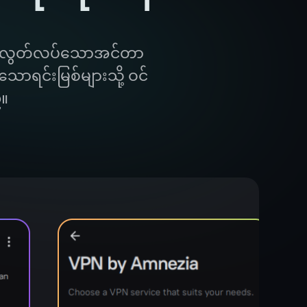
်းတွင် လွတ်လပ်သောအင်တာ
ောရင်းမြစ်များသို့ ဝင်
်။