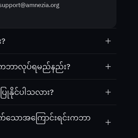
support@amnezia.org
း?
။ သို့သော် ဒေသအလိုက်သတ်မှတ်ထားသော ဝဘ်
ု VPN မလိုအပ်ဘဲ အသုံးပြုနိုင်သည်။
င်ပါကဘာလုပ်ရမည်နည်း?
zia Free
တွင်ထည့်သင့်သည်ဟု သင်ထင်ပါက
ည် မကျင့်သုံးမှု၊ အန္တရာယ်ရှိခြင်း၊ သင့်တင့်မှုမရှိ
ပြုနိုင်ပါသလား?
ည့်သွင်းမည်မဟုတ်ပါ။
စ်ပါသည်။
 မထွက်သောအကြောင်းရင်းကဘာ