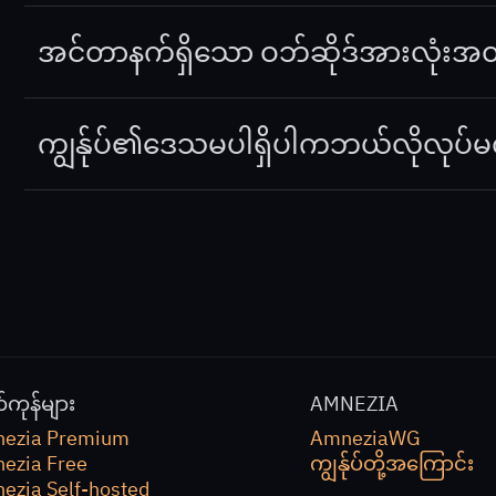
Amnezia Free
သည် ပိတ်ထားသောဆိုဒ်များအတွက်သာ 
ဒ်များသည် သင်၏ မူရင်း IP ဖြင့်ဖွင့်ပါမည်။
အင်တာနက်ရှိသော ဝဘ်ဆိုဒ်အားလုံးအတ
ဝဘ်ဆိုဒ်အားလုံးအတွက် VPN လိုအပ်ပါက
Amnezia P
ဖြစ်သည်။ သင်၏ ကိုယ်ပိုင်ဆာဗာတွင် VPN
ဖန်တီးနိုင်
ကျွန်ုပ်၏ဒေသမပါရှိပါကဘယ်လိုလုပ်မ
သင့်နိုင်ငံတွင် ပိတ်ထားသောအကြောင်းအရာများမျာ
ဟုယူဆပါက
support@amnezia.org
သို့ ဆက်သွယ်ပါ။
်ကုန်များ
AMNEZIA
ezia Premium
AmneziaWG
ezia Free
ကျွန်ုပ်တို့အကြောင်း
ezia Self-hosted