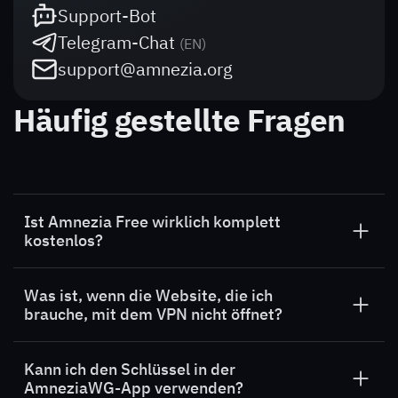
Support-Bot
Telegram-Chat
(
EN
)
support@amnezia.org
Häufig gestellte Fragen
Ist Amnezia Free wirklich komplett
kostenlos?
Amnezia Free
ist ein vollständig kostenloses
Was ist, wenn die Website, die ich
VPN. Es ermöglicht jedoch nur den Zugriff auf
brauche, mit dem VPN nicht öffnet?
bestimmte Websites in einer bestimmten
Region. Alle anderen Websites werden ohne
Wenn die benötigte Website mit dem VPN nicht
Nutzung des VPN geöffnet.
Kann ich den Schlüssel in der
lädt und Sie glauben, dass sie zu
Amnezia Free
AmneziaWG-App verwenden?
hinzugefügt werden sollte, schreiben Sie uns