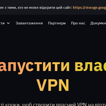
м з тими, хто не може відкрити цей сайт:
https://storage.goo
кти
Завантаження
Партнери
Про нас
Докумен
апустити вл
VPN
ті кроки, щоб створити власний VPN на вір