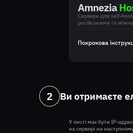
Amnezia
Ho
Сервери для self-hos
російськими та міжн
Покрокова інструкц
Виберіть краї
2
Ви отримаєте е
У листі має бути IP-адре
на сервері на наступному