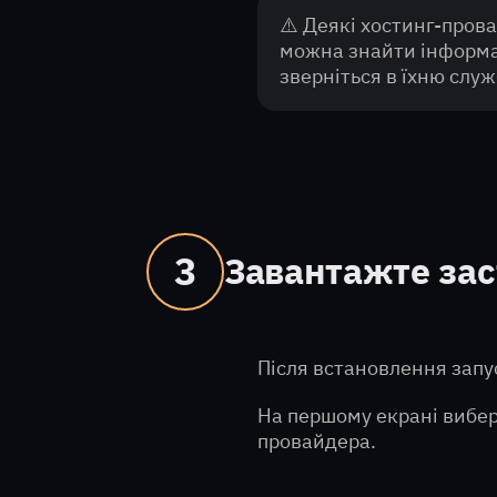
⚠️
Деякі хостинг-пров
можна знайти інформац
зверніться в їхню слу
3
Завантажте зас
Після встановлення запус
На першому екрані виберіт
провайдера.