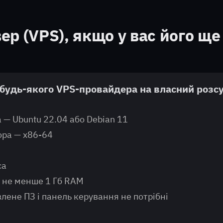
ер (VPS), якщо у вас його ще
будь-якого VPS-провайдера на власний розсу
 — Ubuntu 22.04 або Debian 11
ора — x86-64
M
са
 не менше 1 Гб RAM
лене ПЗ і панель керування не потрібні