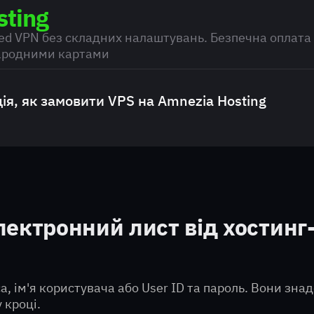
sting
ted VPN без складних налаштувань. Безпечна оплата
ародними картами
ія, як замовити VPS на Amnezia Hosting
ну розміщення сервера, період оплати та натис
лектронний лист від хостин
са, ім'я користувача або User ID та пароль. Вони з
 кроці.