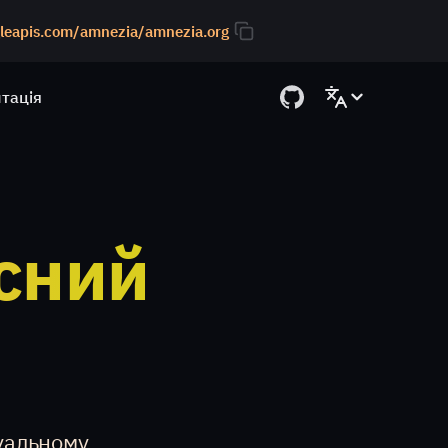
gleapis.com/amnezia/amnezia.org
тація
асний
туальному