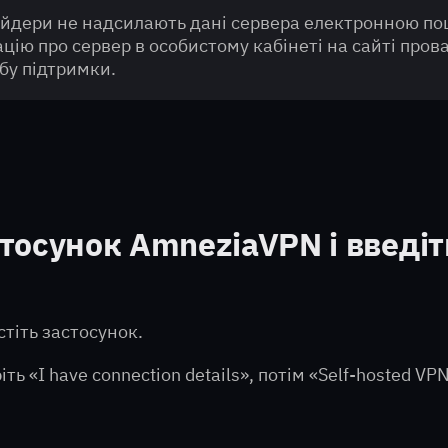
айдери не надсилають дані сервера електронною пош
ію про сервер в особистому кабінеті на сайті про
жбу підтримки.
тосунок AmneziaVPN і введіт
тіть застосунок.
ь «I have connection details», потім «Self-hosted VPN»