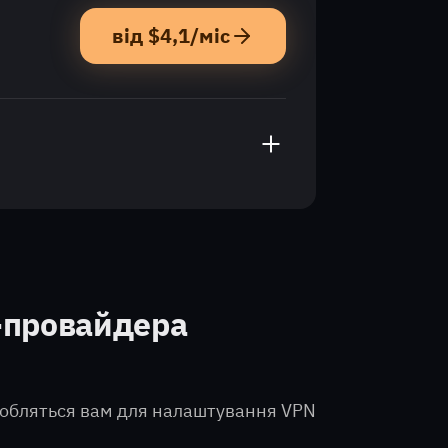
від $4,1/міс
ніть «Замовити сервер».
г-провайдера
надобляться вам для налаштування VPN