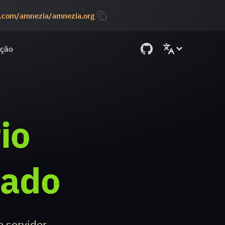
is.com/amnezia/amnezia.org
ção
io
dado
 servidor