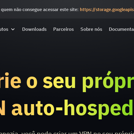
 quem não consegue acessar este site:
https://storage.googleap
utos
Downloads
Parceiros
Sobre nós
Documenta
rie o seu própr
 auto-hospe
nezia, você pode criar um VPN no seu próprio