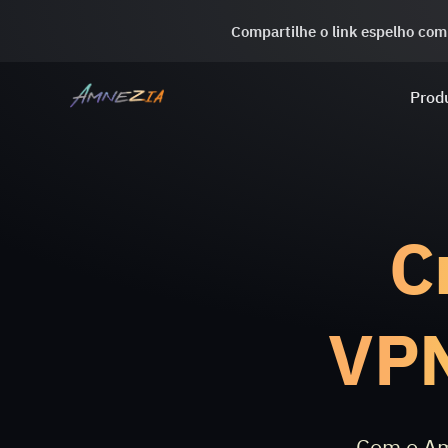
Compartilhe o link espelho com
Prod
C
VPN
Com o Am