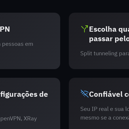
VPN
Escolha qua
passar pel
m pessoas em
Split tunneling pa
nfigurações de
Confiável c
Seu IP real e sua 
mesmo se a conexã
 OpenVPN, XRay