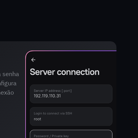
a senha
figura
nexão