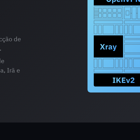
cção de
.
de
, Irã e